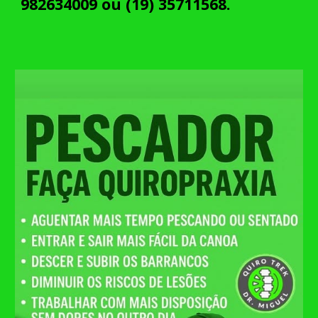
982634009
ou (19)
35711568
.