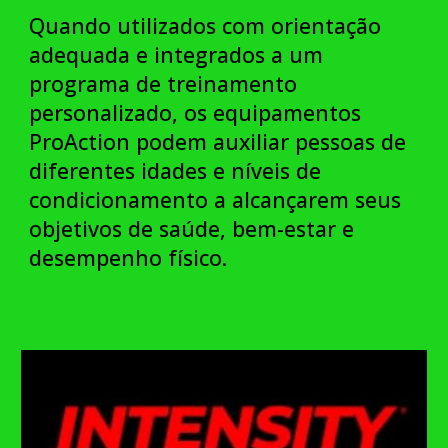
Quando utilizados com orientação
adequada e integrados a um
programa de treinamento
personalizado, os equipamentos
ProAction podem auxiliar pessoas de
diferentes idades e níveis de
condicionamento a alcançarem seus
objetivos de saúde, bem-estar e
desempenho físico.