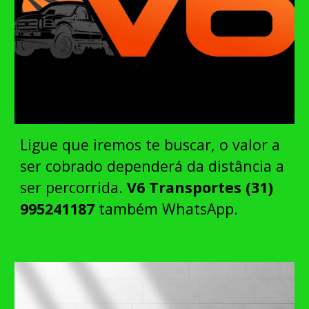
Ligue que iremos te buscar, o valor a
ser cobrado dependerá da distância a
ser percorrida.
V6 Transportes
(31)
995241187
também WhatsApp
.